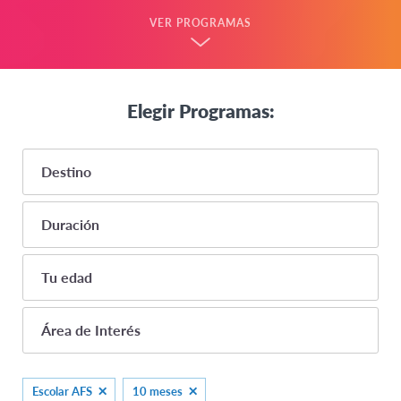
VER PROGRAMAS
Elegir Programas:
Destino
Duración
AMÉRICA LATINA
1-3 meses
Tu edad
Brasil
10 meses
ASIA
14
Área de Interés
4 Semanas
15
India
8 meses
Escolar AFS
16
Japón
Escolar AFS
10 meses
Menos de 1 mes