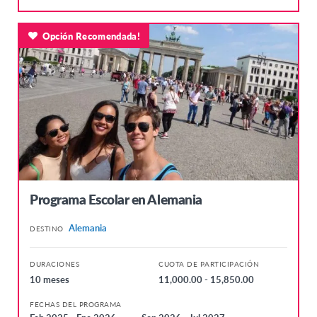
Países Bajos
Opción Recomendada!
Noruega
Republica de Irlanda
Eslovaquia
Suiza
Turquía
Reino Unido
NORTEAMÉRICA
Programa Escolar en Alemania
Canadá
Alemania
DESTINO
Estados Unidos
DURACIONES
CUOTA DE PARTICIPACIÓN
10 meses
11,000.00 - 15,850.00
FECHAS DEL PROGRAMA