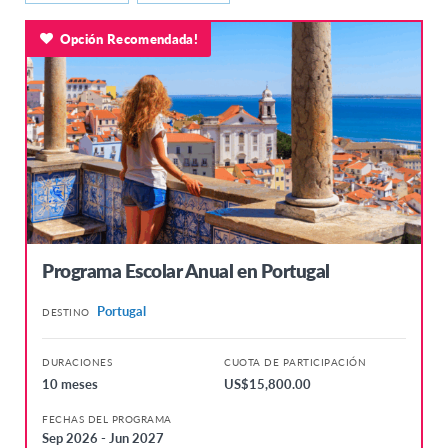
Idioma
17
EUROPA
8 meses o más
Opción Recomendada!
Universitario
18
Alemania
4-8 meses
Año de Intercambio Cultural
18+
Austria
3-4 meses
Programas Cortos
Bélgica Flamenca
Verano AFS
Bélgica Francesa
República Checa
Dinamarca
Finlandia
Programa Escolar Anual en Portugal
Francia
Portugal
DESTINO
Grecia
Hungría
DURACIONES
CUOTA DE PARTICIPACIÓN
10 meses
US$15,800.00
Islandia
FECHAS DEL PROGRAMA
Italia
Sep 2026 - Jun 2027