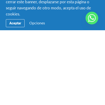
cerrar este banner, desplazarse por esta página o
seguir navegando de otro modo, acepta el uso de
DURACIONES
CUOTA DE PARTICIPACIÓN
cookies.
10 meses
USD $52,800.00
Opciones
Aceptar
FECHAS DEL PROGRAMA
Ago 2026 - Jun 2027
Programa Escolar Anual en Bélgica Flamenca