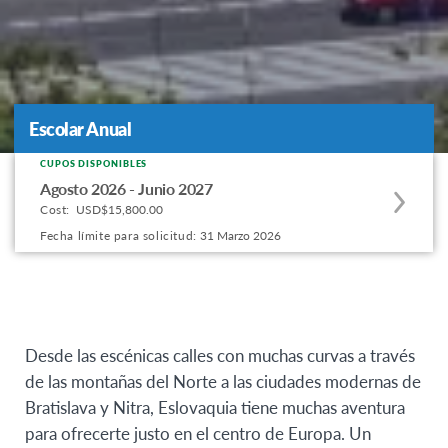
Escolar Anual
Escolar Anual
CUPOS DISPONIBLES
Apply
Agosto 2026 - Junio 2027
to
Cost:
USD$15,800.00
this
Fecha límite para solicitud:
31 Marzo 2026
program
offering
Desde las escénicas calles con muchas curvas a través
de las montañas del Norte a las ciudades modernas de
Bratislava y Nitra, Eslovaquia tiene muchas aventura
para ofrecerte justo en el centro de Europa. Un