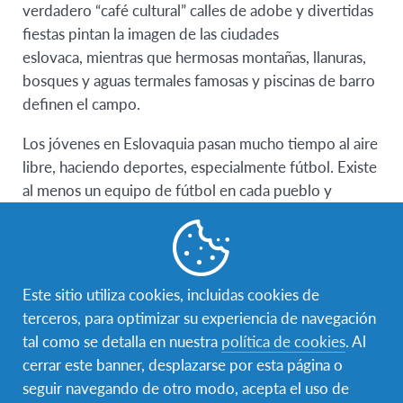
verdadero “café cultural” calles de adobe y divertidas
fiestas pintan la imagen de las ciudades
eslovaca, mientras que hermosas montañas, llanuras,
bosques y aguas termales famosas y piscinas de barro
definen el campo.
Los jóvenes en Eslovaquia pasan mucho tiempo al aire
libre, haciendo deportes, especialmente fútbol. Existe
al menos un equipo de fútbol en cada pueblo y
región. El hockey sobre hielo también es muy popular.
Eslovaquia es un país montañoso y es perfecto
para esquiar.
Este sitio utiliza cookies, incluidas cookies de
Requisitos
terceros, para optimizar su experiencia de navegación
Los solicitantes deben de tener entre 15 y 18.11 años
tal como se detalla en nuestra
política de cookies
. Al
al momento de llegar.
cerrar este banner, desplazarse por esta página o
seguir navegando de otro modo, acepta el uso de
Estudiantes con pasaporte dominicano deben hacer el