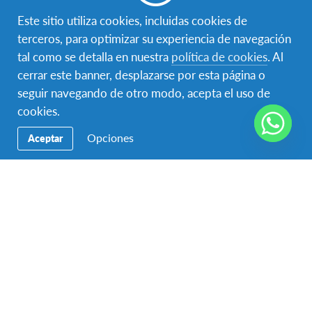
hielo.
Este sitio utiliza cookies, incluidas cookies de
Los adolescentes canadienses aman los clubes y las
terceros, para optimizar su experiencia de navegación
actividades que envuelven los deportes, orquestas,
tal como se detalla en nuestra
política de cookies
. Al
periodismo y drama. El gobierno estudiantil es
cerrar este banner, desplazarse por esta página o
también importante y muy influyentes es las políticas
seguir navegando de otro modo, acepta el uso de
estudiantiles. Te sorprenderás con la cantidad de
cookies.
estudiantes canadienses que tiene sus trabajos
Opciones
Aceptar
escolares, tales como cuidado de niños o trabajando
en los cafés locales.
Requisitos
Los participantes en este programa deben tener entre
15 y 18.11 años al momento de llegar a Canadá
Proceso a seguir:
Debes tener entre 15 y 18 años y ser estudiante