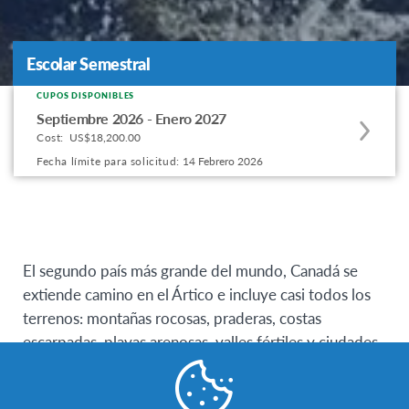
Escolar Semestral
Escolar Semestral
CUPOS DISPONIBLES
Apply
Septiembre 2026 - Enero 2027
to
Cost:
US$18,200.00
this
Fecha límite para solicitud:
14 Febrero 2026
program
offering
El segundo país más grande del mundo, Canadá se
extiende camino en el Ártico e incluye casi todos los
terrenos: montañas rocosas, praderas, costas
escarpadas, playas arenosas, valles fértiles y ciudades
cosmopolitas. El diverso patrimonio de Canadá está
formada por una pasión nacional de hockey sobre