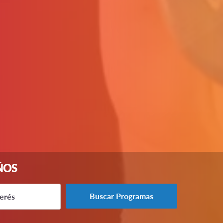
ÑOS
Buscar Programas
terés