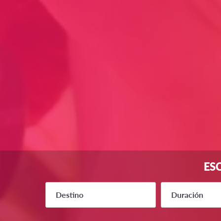
ES
Destino
Duración
1-3 meses