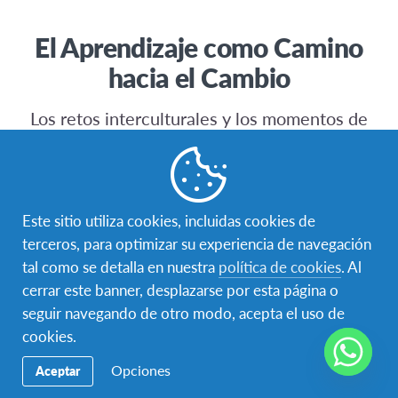
El Aprendizaje como Camino
hacia el Cambio
Los retos interculturales y los momentos de
aprendizajes son parte inevitable de nuestro
diario vivir – en el aula de clases y en los
espacios públicos.
Para preparar personas comprometidas
Este sitio utiliza cookies, incluidas cookies de
efectivamente entre culturas y otras
terceros, para optimizar su experiencia de navegación
diferencias, ofrecemos rutas de aprendizaje
tal como se detalla en nuestra
política de cookies
. Al
transformadoras que son diseñadas
cerrar este banner, desplazarse por esta página o
especificamente para estudiantes, familias,
seguir navegando de otro modo, acepta el uso de
voluntarios, adultos y comunidades.
cookies.
Cada ruta de AFS está diseñada alrededor de
Opciones
Aceptar
estos seis principios: