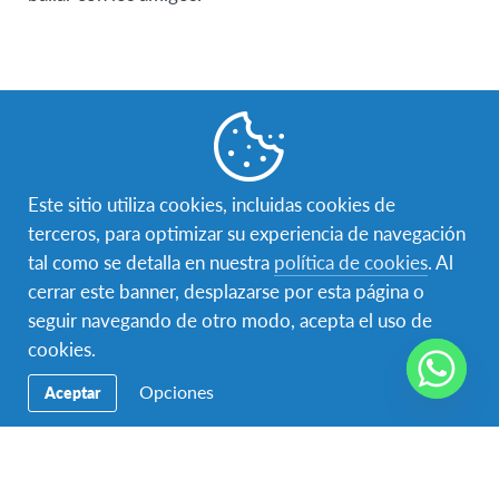
Requisitos
Los solicitantes deben de tener entre 15.5 y 18 años
Este sitio utiliza cookies, incluidas cookies de
al momento de llegar.
terceros, para optimizar su experiencia de navegación
tal como se detalla en nuestra
política de cookies
. Al
No se aceptan participantes graduados de secundaría.
cerrar este banner, desplazarse por esta página o
AFS Suiza no garantiza regiones de idiomas
seguir navegando de otro modo, acepta el uso de
específicas.
cookies.
Opciones
Los solicitantes deben ser personas académicamente
Aceptar
motivadas, su promedio escolar debe de ser de,
mínimo, 90 puntos