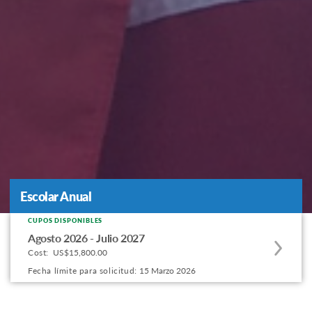
Escolar Anual
Escolar Anual
CUPOS DISPONIBLES
Apply
Agosto 2026 - Julio 2027
to
Cost:
US$15,800.00
this
Fecha límite para solicitud:
15 Marzo 2026
program
offering