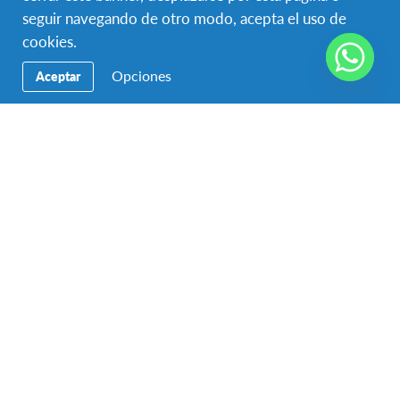
seguir navegando de otro modo, acepta el uso de
cookies.
Opciones
Aceptar
Ciudadanía Global
,
Generadores de Cambio
,
Uncategorized
,
Voluntariado en AFS
Patronato de Ciegos de Santiago gana
concurso “Huella Intercultural”
En una actividad auspiciada por la organización
internacional y educativa AFS en la Casa San Pablo; las
instituciones comunitarias Patronato…