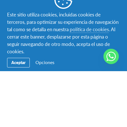
promoción de #GivingTuesday desde 2015 y nuestros
voluntarios han encontrado oportunidades para
Este sitio utiliza cookies, incluidas cookies de
diversificar su trabajo voluntario en sus comunidades
terceros, para optimizar su experiencia de navegación
y también una fuente de inspiración para donar.
tal como se detalla en nuestra
política de cookies
. Al
cerrar este banner, desplazarse por esta página o
En el evento Cumbre Global de 4 días, AFSDOM
seguir navegando de otro modo, acepta el uso de
organizó una reunión con voluntarios locales y algunos
cookies.
de los Líderes Globales; la energía entre nuestros
Opciones
Aceptar
voluntarios y visitantes fue natural ya que la asistencia
cuestionó acerca de las perspectivas locales para que
el movimiento crezca y fomente más organizaciones.