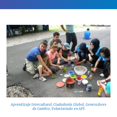
Aprendizaje Intercultural
,
Ciudadanía Global
,
Generadores
de Cambio
,
Voluntariado en AFS