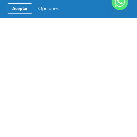
AFS Volunteers Awarded for Changemaking
Initiatives
Opciones
Aceptar
Changemaking is in the DNA of AFSers. Our volunteers
facilitate intercultural experiences that are as life-changing
to themselves as they…
Facebook
Instagram
YouTube
Messenger
WhatsApp
LinkedIn
Contáctanos
Para hablar con un representante de AFS Intercultura
República Dominicana llámenos al
+1 809 338 8383
o
escríbenos al
WhatsApp
+1829 537 8759