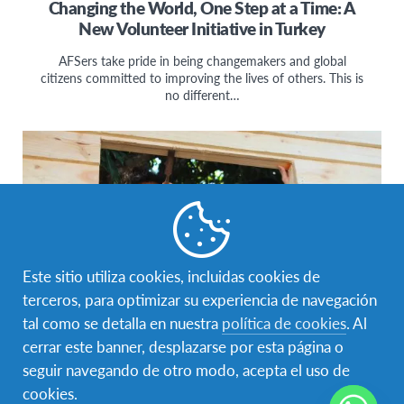
Changing the World, One Step at a Time: A
New Volunteer Initiative in Turkey
AFSers take pride in being changemakers and global
citizens committed to improving the lives of others. This is
no different…
Este sitio utiliza cookies, incluidas cookies de
terceros, para optimizar su experiencia de navegación
tal como se detalla en nuestra
política de cookies
. Al
cerrar este banner, desplazarse por esta página o
Aprendizaje Intercultural
,
Ciudadanía Global
,
Generadores
seguir navegando de otro modo, acepta el uso de
de Cambio
,
Voluntariado en AFS
cookies.